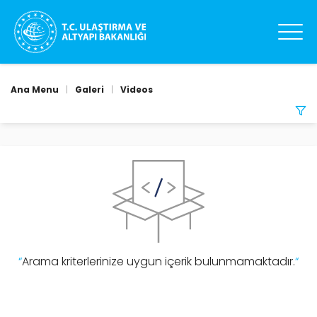
Ana Menu
|
Galeri
|
Videos
0
sonuç
listeleniyor
.
ARAMA
TARIH ARALIĞI
-
“
Arama kriterlerinize uygun içerik bulunmamaktadır.
“